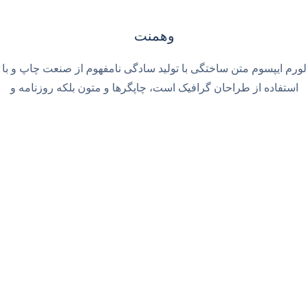
وهمنت
لورم ایپسوم متن ساختگی با تولید سادگی نامفهوم از صنعت چاپ و با
استفاده از طراحان گرافیک است، چاپگرها و متون بلکه روزنامه و
مجله در ستون و سطرآنچنان که لازم است.
بیشتر بخوانید
IRAN-HP.IR©
درخواست مشاوره
لطفا جهت کسب اطلاعات بیشتر و مشاوره خرید در ساعات
اداری (شنبه تا چهارشنبه ساعت 10 تا 17 و پنجشنبه ساعت 10
تا 13) با شماره های زیر ارتباط برقرار نمایید.