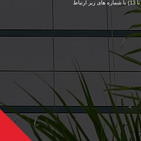
چهارشنبه ساعت 10 تا 17 و پنجشنبه ساعت 10 تا 13) با شماره های زیر ارتباط