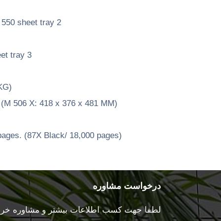
 550 sheet tray 2
et tray 3
KG)
(M 506 X: 418 x 376 x 481 MM)
pages. (87X Black/ 18,000 pages)
درخواست مشاوره
لطفا جهت کسب اطلاعات بیشتر و مشاوره خرید 