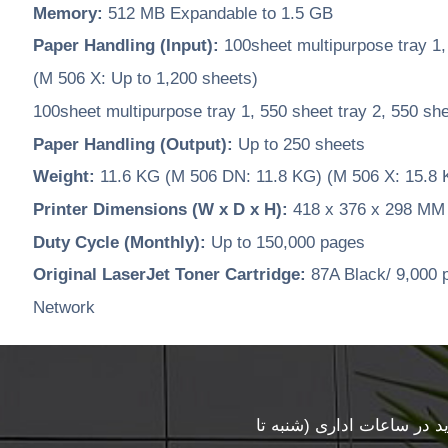
Memory:
512 MB Expandable to 1.5 GB
Paper Handling (Input):
100sheet multipurpose tray 1,
(M 506 X: Up to 1,200 sheets)
100sheet multipurpose tray 1, 550 sheet tray 2, 550 she
Paper Handling (Output):
Up to 250 sheets
Weight:
11.6 KG (M 506 DN: 11.8 KG) (M 506 X: 15.8 
Printer Dimensions (W x D x H):
418 x 376 x 298 MM 
Duty Cycle (Monthly):
Up to 150,000 pages
Original LaserJet Toner Cartridge:
87A Black/ 9,000 
Network
در ساعات اداری (شنبه تا