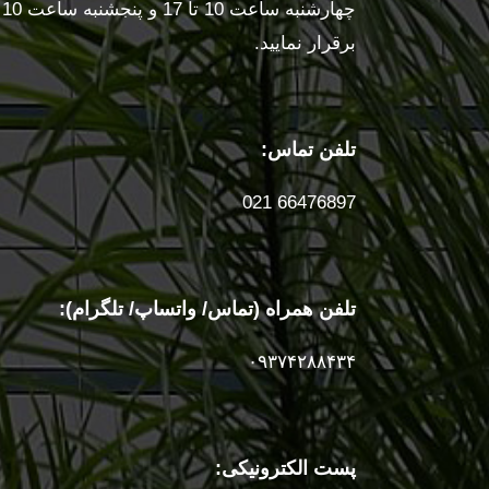
برقرار نمایید.
تلفن تماس:
66476897 021
تلفن همراه (تماس/ واتساپ/ تلگرام):
۰۹۳۷۴۲۸۸۴۳۴
پست الکترونیکی: