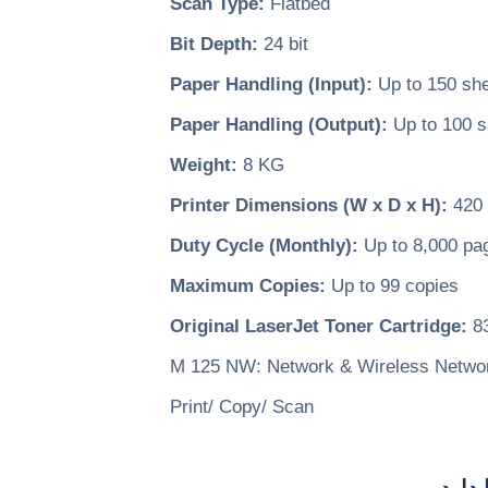
Scan Type:
Flatbed
Bit Depth:
24 bit
Paper Handling (Input):
Up to 150 sh
Paper Handling (Output):
Up to 100 s
Weight:
8 KG
Printer Dimensions (W x D x H):
420 
Duty Cycle (Monthly):
Up to 8,000 pa
Maximum Copies:
Up to 99 copies
Original LaserJet Toner Cartridge:
83
M 125 NW: Network & Wireless Netwo
Print/ Copy/ Scan