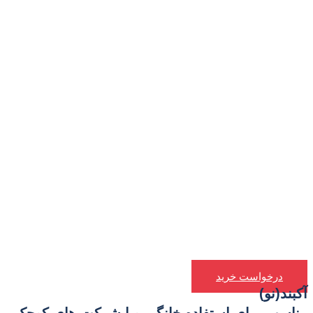
درخواست خرید
آکبند(نو)
مناسب برای استفاده خانگی ویا شرکت های کوچک. مدل 125NW قابلیت اتصال به شبکه به هر دو صورت ر