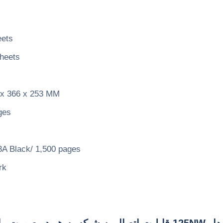
eets
heets
x 366 x 253 MM
ges
A Black/ 1,500 pages
rk
ا دارد.