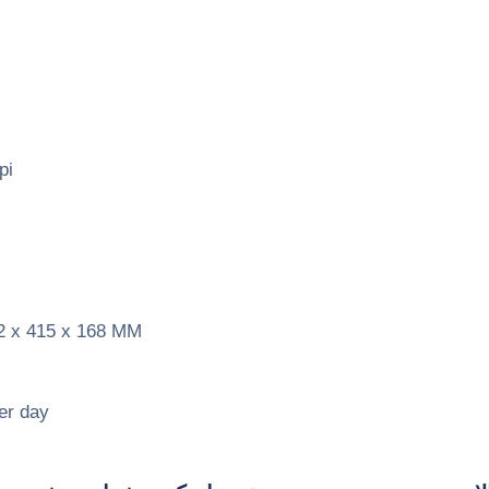
pi
 x 415 x 168 MM
er day