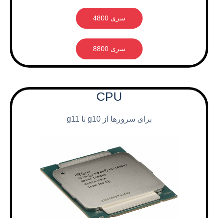
سری 4800
سری 8800
CPU
برای سرورها از g10 تا g11