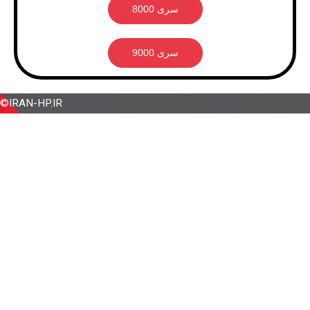
سری 8000
سری 9000
IRAN-HP.IR©
درخواست مشاوره
لطفا جهت کسب اطلاعات بیشتر و مشاوره خرید در ساعات
اداری (شنبه تا چهارشنبه ساعت 10 تا 17 و پنجشنبه ساعت 10
تا 13) با شماره های زیر ارتباط برقرار نمایید.
تلفن تماس:
66476897 021