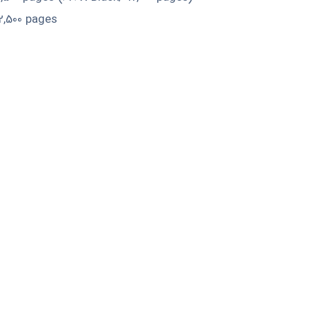
2,500 pages
درخواست مشاوره
لطفا جهت کسب اطلاعات بیشتر و مشاوره خرید در
نمایید.
تلفن تماس: