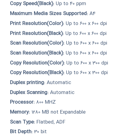
Copy Speed(Black):
Up to 40 ppm
Maximum Media Sizes Supported:
A4
Print Resolution(Color):
Up to 600 x 600 dpi
Print Resolution(Black):
Up to 600 x 600 dpi
Scan Resolution(Color):
Up to 600 x 600 dpi
Scan Resolution(Black):
Up to 600 x 600 dpi
Copy Resolution(Color):
Up to 600 x 300 dpi
Copy Resolution(Black):
Up to 600 x 300 dpi
Duplex printing:
Automatic
Duplex Scanning:
Automatic
Processor:
800 MHZ
Memory:
1280 MB not Expandable
Scan Type:
Flatbed, ADF
Bit Depth:
30 bit