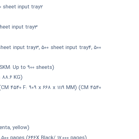
0 sheet input tray2
sheet input tray3
sheet input tray3, 500 sheet input tray4, 500
SKM: Up to 900 sheets)
 88.6 KG)
CM 4540 F: 909 x 668 x 1119 MM) (CM 4540
enta, yellow)
,500 pages (646X Black/ 17,000 pages)