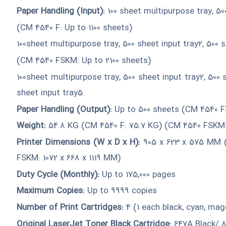
Paper Handling (Input):
100 sheet multipurpose tray, 50
(CM 4540 F: Up to 1100 sheets)
100sheet multipurpose tray, 500 sheet input tray2, 500 
(CM 4540 FSKM: Up to 2100 sheets)
100sheet multipurpose tray, 500 sheet input tray2, 500 
sheet input tray5
Paper Handling (Output):
Up to 500 sheets (CM 4540 F
Weight:
54.8 KG (CM 4540 F: 75.7 KG) (CM 4540 FSKM:
Printer Dimensions (W x D x H):
905 x 623 x 575 MM (
FSKM: 1072 x 668 x 1119 MM)
Duty Cycle (Monthly):
Up to 175,000 pages
Maximum Copies:
Up to 9999 copies
Number of Print Cartridges:
4 (1 each black, cyan, mag
Original LaserJet Toner Black Cartridge:
647A Black/ 8