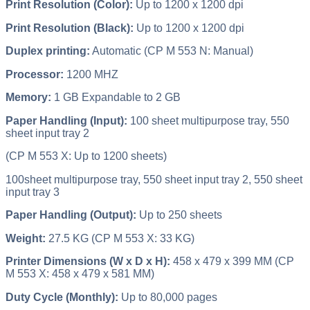
Print Resolution (Color):
Up to 1200 x 1200 dpi
Print Resolution (Black):
Up to 1200 x 1200 dpi
Duplex printing:
Automatic (CP M 553 N: Manual)
Processor:
1200 MHZ
Memory:
1 GB Expandable to 2 GB
Paper Handling (Input):
100 sheet multipurpose tray, 550
sheet input tray 2
(CP M 553 X: Up to 1200 sheets)
100sheet multipurpose tray, 550 sheet input tray 2, 550 sheet
input tray 3
Paper Handling (Output):
Up to 250 sheets
Weight:
27.5 KG (CP M 553 X: 33 KG)
Printer Dimensions (W x D x H):
458 x 479 x 399 MM (CP
M 553 X: 458 x 479 x 581 MM)
Duty Cycle (Monthly):
Up to 80,000 pages