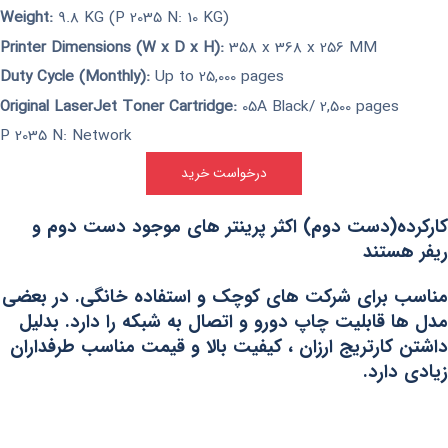
Weight:
9.8 KG (P 2035 N: 10 KG)
Printer Dimensions (W x D x H):
358 x 368 x 256 MM
Duty Cycle (Monthly):
Up to 25,000 pages
Original LaserJet Toner Cartridge:
05A Black/ 2,500 pages
P 2035 N: Network
درخواست خرید
کارکرده(دست دوم) اکثر پرینتر های موجود دست دوم و
ریفر هستند
مناسب برای شرکت های کوچک و استفاده خانگی. در بعضی
مدل ها قابلیت چاپ دورو و اتصال به شبکه را دارد. بدلیل
داشتن کارتریج ارزان ، کیفیت بالا و قیمت مناسب طرفداران
زیادی دارد.
IRAN-HP.IR©
درخواست مشاوره