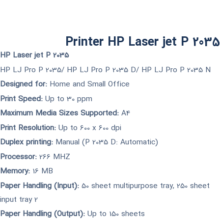
Printer HP Laser jet P 2035​
HP Laser jet P 2035
HP LJ Pro P 2035/ HP LJ Pro P 2035 D/ HP LJ Pro P 2035 N
Designed for:
Home and Small Office
Print Speed:
Up to 30 ppm
Maximum Media Sizes Supported:
A4
Print Resolution:
Up to 600 x 600 dpi
Duplex printing:
Manual (P 2035 D: Automatic)
Processor:
266 MHZ
Memory:
16 MB
Paper Handling (Input):
50 sheet multipurpose tray, 250 sheet
input tray 2
Paper Handling (Output):
Up to 150 sheets