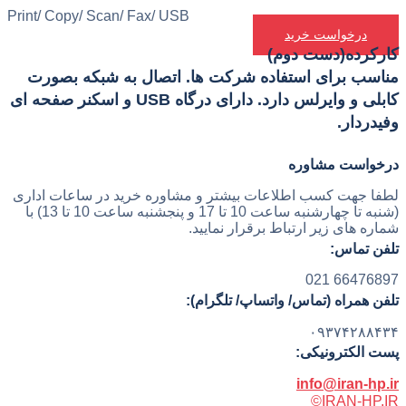
Print/ Copy/ Scan/ Fax/ USB
درخواست خرید
کارکرده(دست دوم)
مناسب برای استفاده شرکت ها. اتصال به شبکه بصورت
کابلی و وایرلس دارد. دارای درگاه USB و اسکنر صفحه ای
وفیدردار.
درخواست مشاوره
لطفا جهت کسب اطلاعات بیشتر و مشاوره خرید در ساعات اداری
(شنبه تا چهارشنبه ساعت 10 تا 17 و پنجشنبه ساعت 10 تا 13) با
شماره های زیر ارتباط برقرار نمایید.
تلفن تماس:
66476897 021
تلفن همراه (تماس/ واتساپ/ تلگرام):
۰۹۳۷۴۲۸۸۴۳۴
پست الکترونیکی:
info@iran-hp.ir
IRAN-HP.IR©