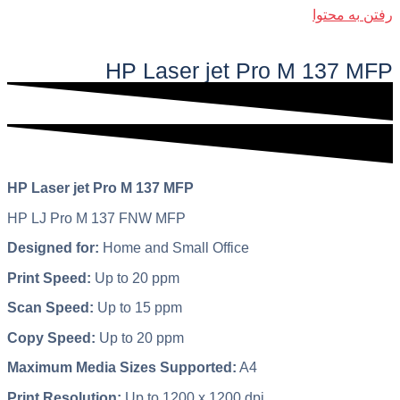
رفتن به محتوا
فهرست اصلی
HP Laser jet Pro M 137 MFP
HP Laser jet Pro M 137 MFP
HP LJ Pro M 137 FNW MFP
Designed for:
Home and Small Office
Print Speed:
Up to 20 ppm
Scan Speed:
Up to 15 ppm
Copy Speed:
Up to 20 ppm
Maximum Media Sizes Supported:
A4
Print Resolution:
Up to 1200 x 1200 dpi