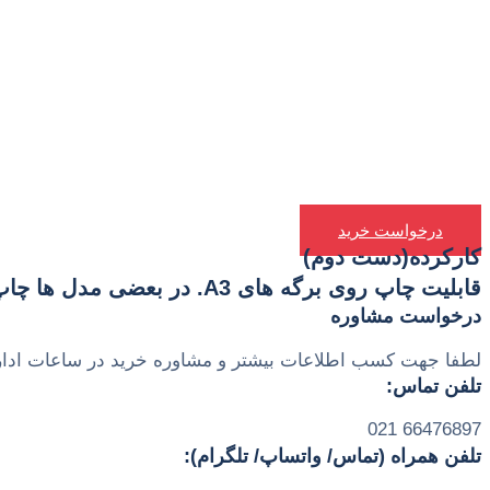
درخواست خرید
کارکرده(دست دوم)
قابلیت چاپ روی برگه های A3. در بعضی مدل ها چاپ دورو و اتصال به شبکه بصورت کابلی دارد.
درخواست مشاوره
لطفا جهت کسب اطلاعات بیشتر و مشاوره خرید در ساعات اداری (شنبه تا چهارشنبه ساعت 10 تا 17 و پنجشنبه ساعت 0
تلفن تماس:
66476897 021
تلفن همراه (تماس/ واتساپ/ تلگرام):