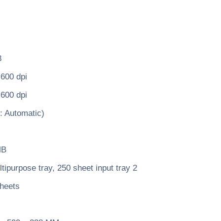
3
600 dpi
600 dpi
 Automatic)
MB
ipurpose tray, 250 sheet input tray 2
heets