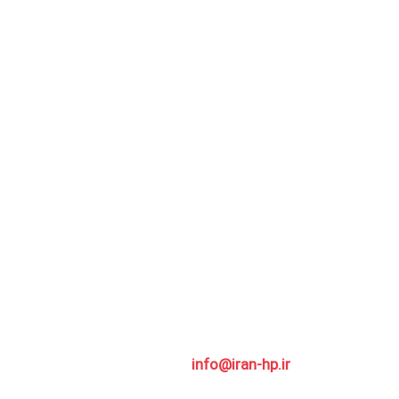
تلفن تماس:
66476897 021
تلفن همراه (تماس/ واتساپ/ تلگرام):
۰۹۳۷۴۲۸۸۴۳۴
پست الکترونیکی:
info@iran-hp.ir