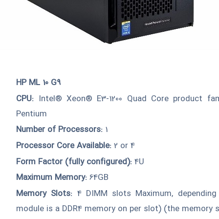
HP ML 10 G9
CPU:
Intel® Xeon® E3-1200 Quad Core product fami
Pentium
Number of Processors:
1
Processor Core Available:
2 or 4
Form Factor (fully configured):
4U
Maximum Memory:
64GB
Memory Slots:
4 DIMM slots Maximum, depending
module is a DDR4 memory on per slot) (the memory 