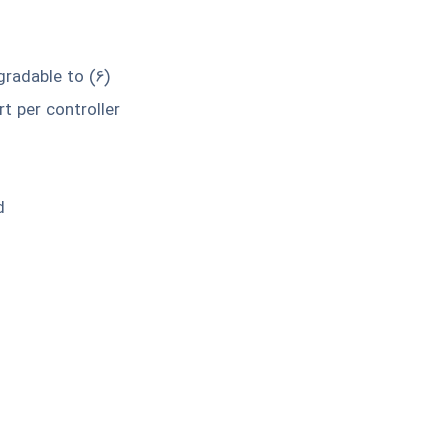
radable to (6)
t per controller
d
درخواست مشاوره
لطفا جهت کسب اطلاعات بیشتر و مشاوره خرید در
نمایید.