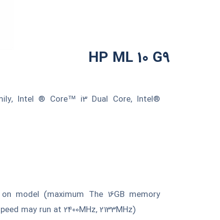
HP ML 10 G9
ly, Intel ® Core™ i3 Dual Core, Intel®
 on model (maximum The 16GB memory
speed may run at 2400MHz, 2133MHz)