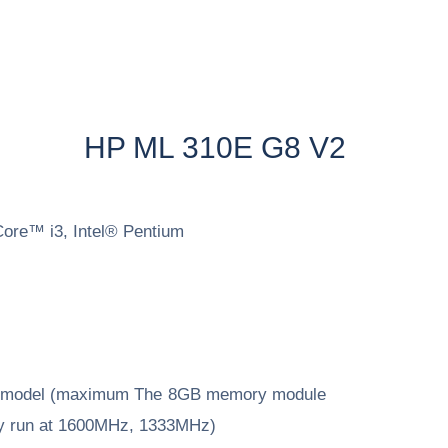
HP ML 310E G8 V2
Core™ i3, Intel® Pentium
n model (maximum The 8GB memory module
ay run at 1600MHz, 1333MHz)