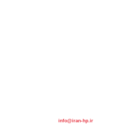
تلفن تماس:
66476897 021
تلفن همراه (تماس/ واتساپ/ تلگرام):
۰۹۳۷۴۲۸۸۴۳۴
پست الکترونیکی:
info@iran-hp.ir