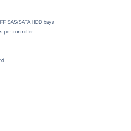
 LFF SAS/SATA HDD bays
 per controller
rd
درخواست مشاوره
لطفا جهت کسب اطلاعات بیشتر و مشاوره خرید 
برقرار نمایید.