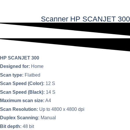
فهر
Scanner HP SCANJET 300
اصلی
HP SCANJET 300
Designed for:
Home
Scan type:
Flatbed
Scan Speed (Color):
12 S
Scan Speed (Black):
14 S
Maximum scan size:
A4
Scan Resolution:
Up to 4800 x 4800 dpi
Duplex Scanning:
Manual
Bit depth:
48 bit