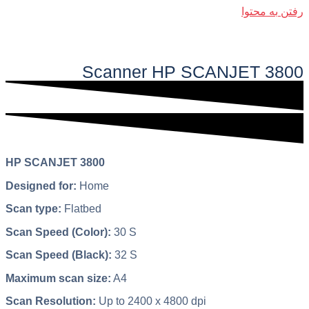
رفتن به محتوا
فهرست اصلی
Scanner HP SCANJET 3800​​
HP SCANJET 3800
Designed for:
Home
Scan type:
Flatbed
Scan Speed (Color):
30 S
Scan Speed (Black):
32 S
Maximum scan size:
A4
Scan Resolution:
Up to 2400 x 4800 dpi