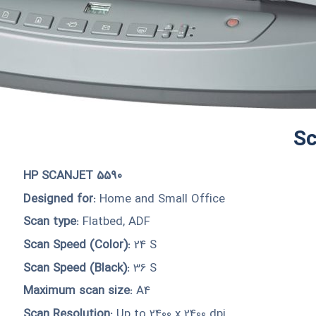
Sc
HP SCANJET 5590
Designed for:
Home and Small Office
Scan type:
Flatbed, ADF
Scan Speed (Color):
24 S
Scan Speed (Black):
36 S
Maximum scan size:
A4
Scan Resolution:
Up to 2400 x 2400 dpi