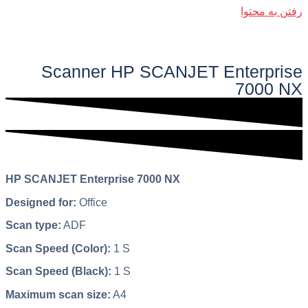
رفتن به محتوا
فهرست اصلی
Scanner HP SCANJET Enterprise
7000 NX​​
HP SCANJET Enterprise 7000 NX
Designed for:
Office
Scan type:
ADF
Scan Speed (Color):
1 S
Scan Speed (Black):
1 S
Maximum scan size:
A4