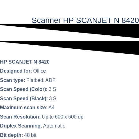
فهر
Scanner HP SCANJET N 8420​​
اصلی
HP SCANJET N 8420
Designed for:
Office
Scan type:
Flatbed, ADF
Scan Speed (Color):
3 S
Scan Speed (Black):
3 S
Maximum scan size:
A4
Scan Resolution:
Up to 600 x 600 dpi
Duplex Scanning:
Automatic
Bit depth:
48 bit