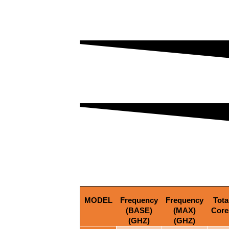
MODEL
Frequency
Frequency
Tota
(BASE)
(MAX)
Core
(GHZ)
(GHZ)