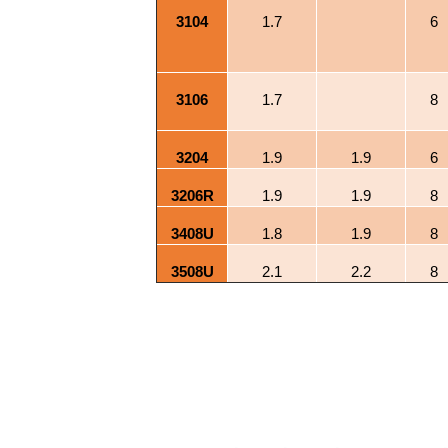
3104
1.7
6
3106
1.7
8
3204
1.9
1.9
6
3206R
1.9
1.9
8
3408U
1.8
1.9
8
3508U
2.1
2.2
8